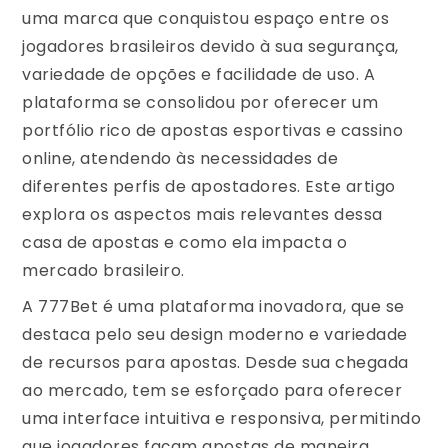
uma marca que conquistou espaço entre os
jogadores brasileiros devido à sua segurança,
variedade de opções e facilidade de uso. A
plataforma se consolidou por oferecer um
portfólio rico de apostas esportivas e cassino
online, atendendo às necessidades de
diferentes perfis de apostadores. Este artigo
explora os aspectos mais relevantes dessa
casa de apostas e como ela impacta o
mercado brasileiro.
A 777Bet é uma plataforma inovadora, que se
destaca pelo seu design moderno e variedade
de recursos para apostas. Desde sua chegada
ao mercado, tem se esforçado para oferecer
uma interface intuitiva e responsiva, permitindo
que jogadores façam apostas de maneira