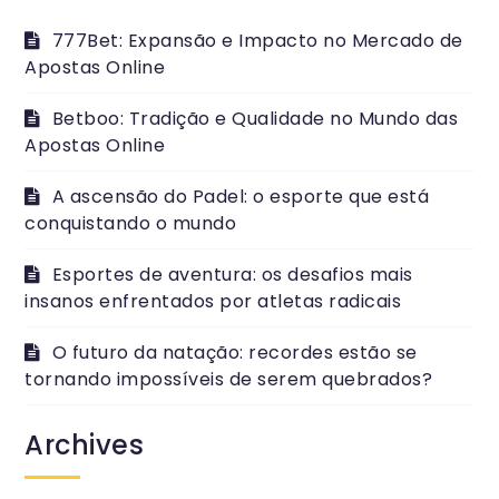
777Bet: Expansão e Impacto no Mercado de
Apostas Online
Betboo: Tradição e Qualidade no Mundo das
Apostas Online
A ascensão do Padel: o esporte que está
conquistando o mundo
Esportes de aventura: os desafios mais
insanos enfrentados por atletas radicais
O futuro da natação: recordes estão se
tornando impossíveis de serem quebrados?
Archives