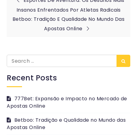
Post
Esportes De Aventura: Os Desafios Mais
Insanos Enfrentados Por Atletas Radicais
navigation
Betboo: Tradição E Qualidade No Mundo Das
Apostas Online
Search
Searc
for:
Recent Posts
777Bet: Expansão e Impacto no Mercado de
Apostas Online
Betboo: Tradição e Qualidade no Mundo das
Apostas Online