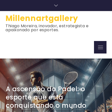
Skip
to
content
Millennartgallery
Thiago Moreira, inovador, estrategista e
apaixonado por esportes.
Menu
A ascensão do Padel: o
esporte que está
conquistando o mundo