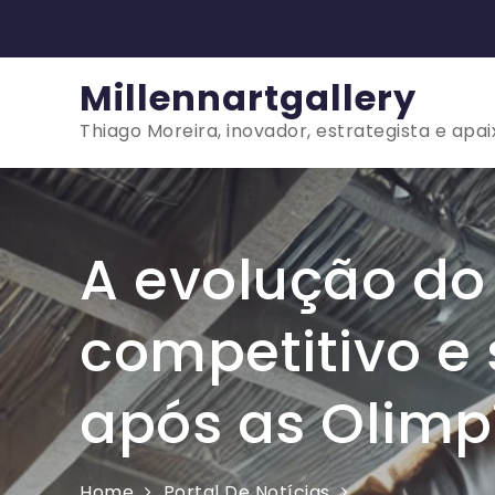
Skip
to
content
Millennartgallery
Thiago Moreira, inovador, estrategista e apa
A evolução do
competitivo e
após as Olimp
Home
Portal De Notícias