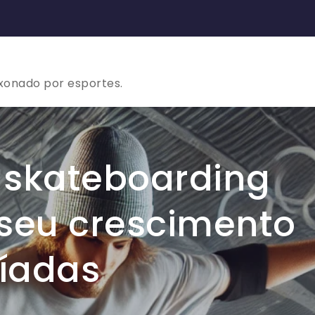
ixonado por esportes.
 skateboarding
 seu crescimento
íadas