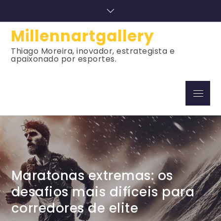
Skip
to
content
Millennartgallery
Thiago Moreira, inovador, estrategista e
apaixonado por esportes.
Menu
Maratonas extremas: os
desafios mais difíceis para
corredores de elite