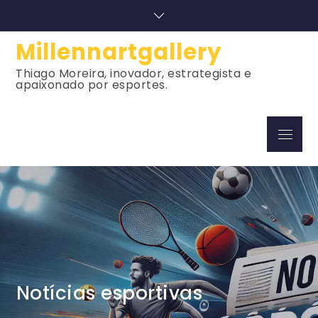
Skip
to
content
Millennartgallery
Thiago Moreira, inovador, estrategista e
apaixonado por esportes.
Menu
Notícias esportivas