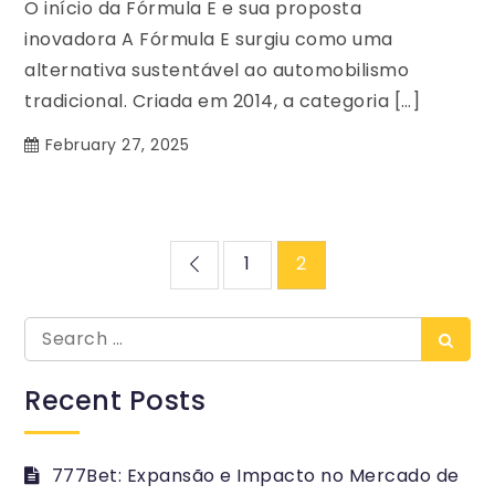
O início da Fórmula E e sua proposta
inovadora A Fórmula E surgiu como uma
alternativa sustentável ao automobilismo
tradicional. Criada em 2014, a categoria […]
February 27, 2025
Posts
1
2
pagination
Search
Searc
for:
Recent Posts
777Bet: Expansão e Impacto no Mercado de